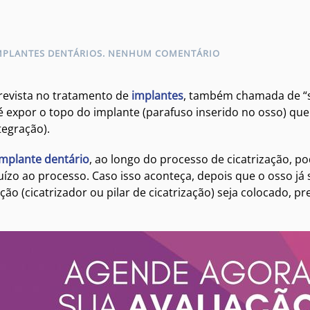
EM
MPLANTES DENTÁRIOS
.
NENHUM COMENTÁRIO
O
QUE
É
revista no tratamento de
implantes
, também chamada de “se
REABERTURA
 é expor o topo do implante (parafuso inserido no osso) qu
DO
ntegração).
IMPLANTE
DENTÁRIO:
ENTENDA
implante dentário
, ao longo do processo de cicatrização, p
O
ízo ao processo. Caso isso aconteça, depois que o osso já 
PROCEDIMENTO
ção (cicatrizador ou pilar de cicatrização) seja colocado, 