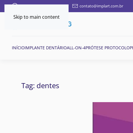
FALE AQUI POR WHATSAPP
contato@implart.com.br
Skip to main content
INÍCIO
IMPLANTE DENTÁRIO
ALL-ON-4
PRÓTESE PROTOCOLO
P
Tag:
dentes