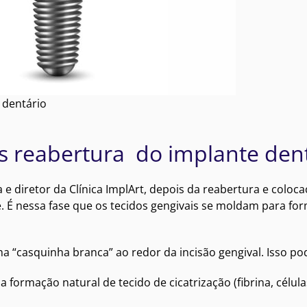
 dentário
ós reabertura do implante den
 diretor da Clínica ImplArt, depois da reabertura e colocaç
É nessa fase que os tecidos gengivais se moldam para for
“casquinha branca” ao redor da incisão gengival. Isso po
formação natural de tecido de cicatrização (fibrina, célul