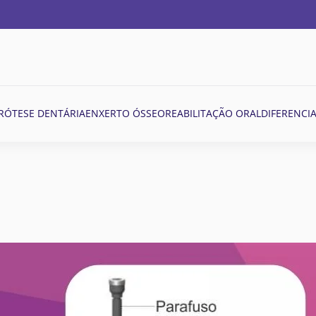
RÓTESE DENTÁRIA
ENXERTO ÓSSEO
REABILITAÇÃO ORAL
DIFERENCIA