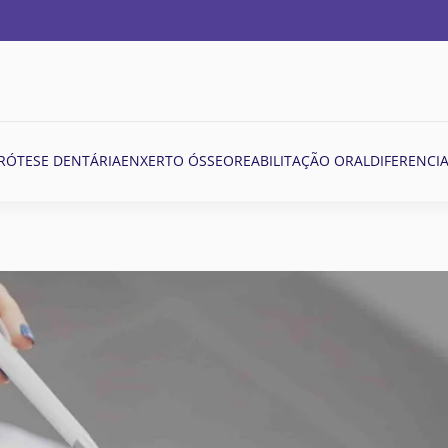
RÓTESE DENTÁRIA
ENXERTO ÓSSEO
REABILITAÇÃO ORAL
DIFERENCIA