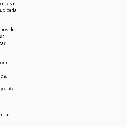
preços e
judicada
anos de
ses
tar
á um
ada.
nquanto
e o
ncias.