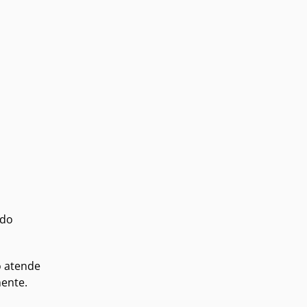
 do
o atende
mente.