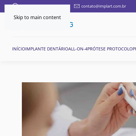
FALE AQUI POR WHATSAPP
contato@implart.com.br
Skip to main content
INÍCIO
IMPLANTE DENTÁRIO
ALL-ON-4
PRÓTESE PROTOCOLO
P