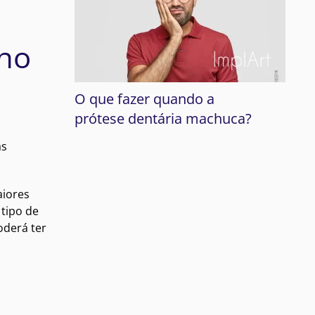
ano
O que fazer quando a
prótese dentária machuca?
as
aiores
 tipo de
oderá ter