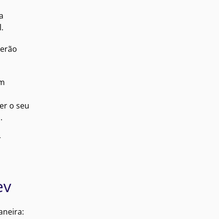
a
.
serão
em
er o seu
.
r
ev
neira: