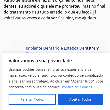
Fui ao dentista e ele fez um orçamento nos meus
dentes, eu adorei o que ele me prometeu, mas no final
do tratamento deu tudo errado, o que eu faço?, já
voltei varias vezes e cada vez fica pior, me ajudem
Implante Dentário e Estética Dental
REPLY
Blog
às
Valorizamos a sua privacidade
Se não estiver satisfeita com seu dentista
Usamos cookies para melhorar sua experiência de
peça uma segunda opinião. Porém procure
navegação, veicular anúncios ou conteúdo personalizado
um dentista especializado na área em que
e analisar nosso tráfego. Ao clicar em “Aceitar tudo”, você
vc precisa.
concorda com o uso de cookies.
Política de Cookies
Rejeitar Todos
Aceitar Todos