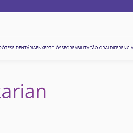
RÓTESE DENTÁRIA
ENXERTO ÓSSEO
REABILITAÇÃO ORAL
DIFERENCIA
arian