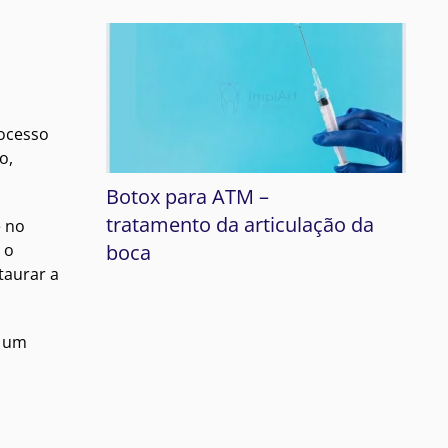
rocesso
o,
Botox para ATM –
tratamento da articulação da
e no
boca
 o
taurar a
e um