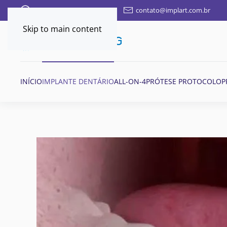
FALE AQUI POR WHATSAPP
contato@implart.com.br
Skip to main content
INÍCIO
IMPLANTE DENTÁRIO
ALL-ON-4
PRÓTESE PROTOCOLO
P