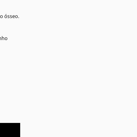
to ósseo.
anho