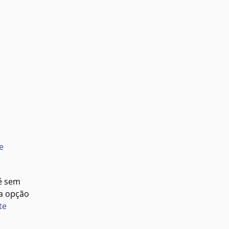
e
 é sem
ta opção
te