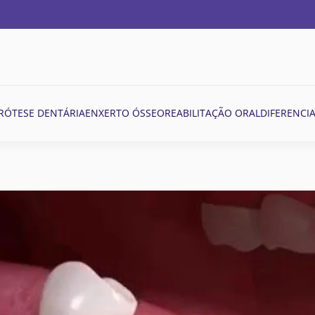
RÓTESE DENTÁRIA
ENXERTO ÓSSEO
REABILITAÇÃO ORAL
DIFERENCIA