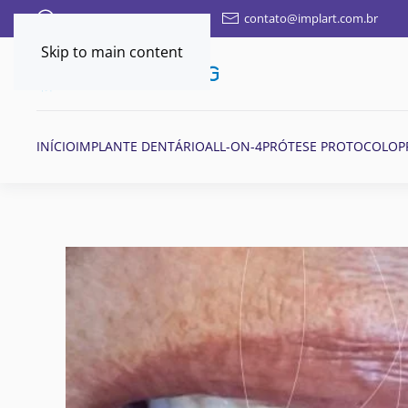
FALE AQUI POR WHATSAPP
contato@implart.com.br
Skip to main content
INÍCIO
IMPLANTE DENTÁRIO
ALL-ON-4
PRÓTESE PROTOCOLO
P