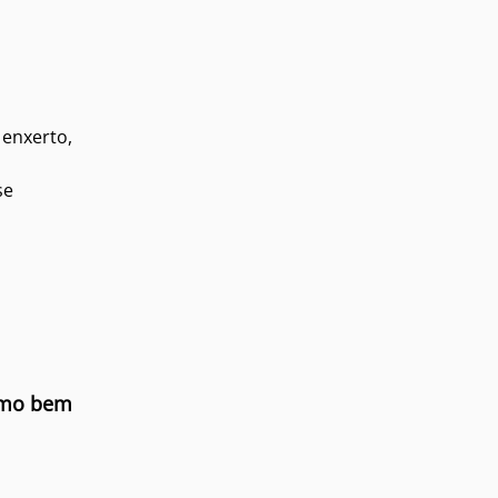
 enxerto,
se
mo bem