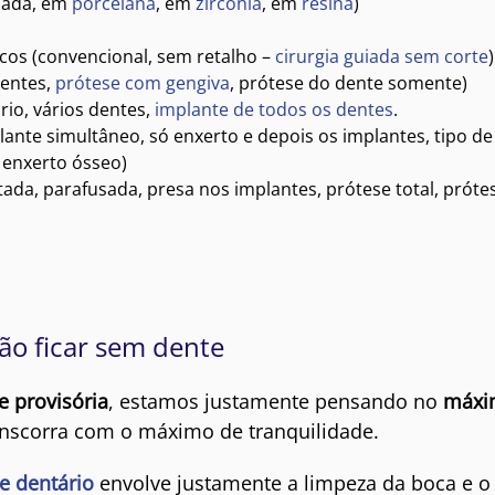
usada, em
porcelana
, em
zircônia
, em
resina
)
icos (convencional, sem retalho –
cirurgia guiada sem corte
)
dentes,
prótese com gengiva
, prótese do dente somente)
io, vários dentes,
implante de todos os dentes
.
lante simultâneo, só enxerto e depois os implantes, tipo de
 enxerto ósseo)
tada, parafusada, presa nos implantes, prótese total, próte
não ficar sem dente
e provisória
, estamos justamente pensando no
máxi
nscorra com o máximo de tranquilidade.
e dentário
envolve justamente a
limpeza da boca e o