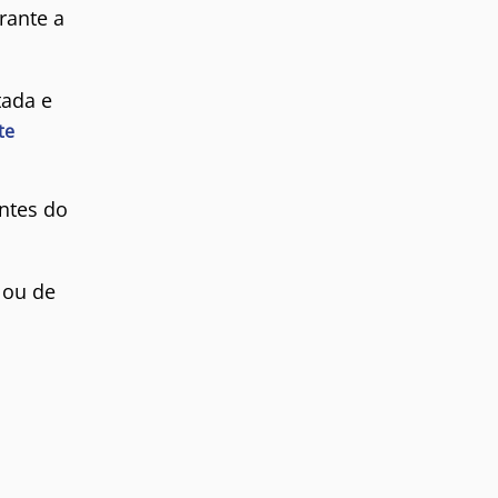
rante a
tada e
te
ntes do
 ou de