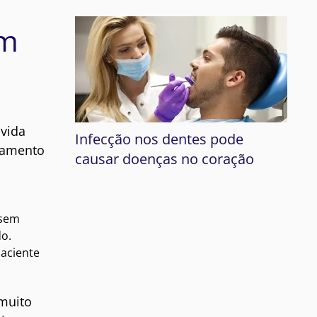
om
vida
Infecção nos dentes pode
tamento
causar doenças no coração
 sem
do.
paciente
muito