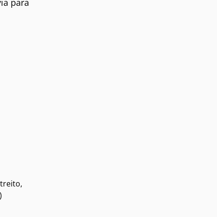
ia para
reito,
)