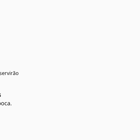
servirão
s
boca.