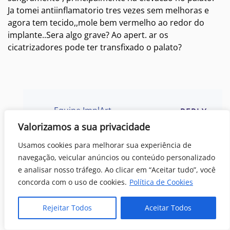
Ja tomei antiinflamatorio tres vezes sem melhoras e
agora tem tecido,,mole bem vermelho ao redor do
implante..Sera algo grave? Ao apert. ar os
cicatrizadores pode ter transfixado o palato?
Equipe ImplArt
REPLY
às
Valorizamos a sua privacidade
Olá Marilena, agradecemos seu contato.
Usamos cookies para melhorar sua experiência de
Todo desconforto deve ser relatado ao
navegação, veicular anúncios ou conteúdo personalizado
dentista que está lhe atendendo.
e analisar nosso tráfego. Ao clicar em “Aceitar tudo”, você
concorda com o uso de cookies.
Política de Cookies
Rejeitar Todos
Aceitar Todos
Gostaria de saber se é normal fixar o pino fora do