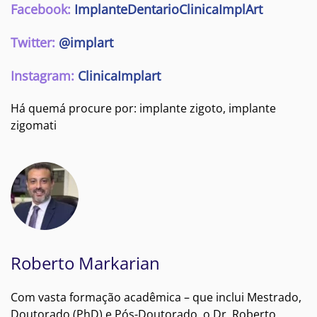
Facebook:
ImplanteDentarioClinicaImplArt
Twitter:
@implart
Instagram:
ClinicaImplart
Há quemá procure por: implante zigoto, implante
zigomati
Roberto Markarian
Com vasta formação acadêmica – que inclui Mestrado,
Doutorado (PhD) e Pós-Doutorado, o Dr. Roberto