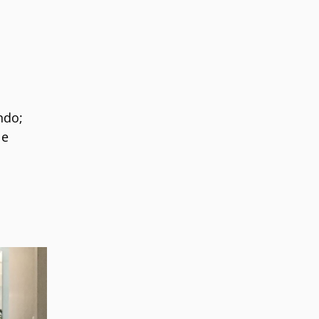
ndo;
 e