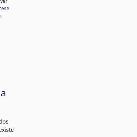
lver
tese
o.
 a
ados
xiste