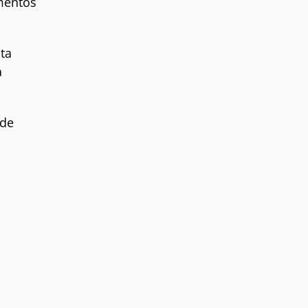
mentos
ta
a
 de