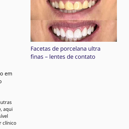
Facetas de porcelana ultra
finas – lentes de contato
ro em
o
outras
, aqui
ível
 clínico