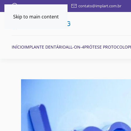
FALE AQUI POR WHATSAPP
contato@implart.com.br
Skip to main content
INÍCIO
IMPLANTE DENTÁRIO
ALL-ON-4
PRÓTESE PROTOCOLO
P