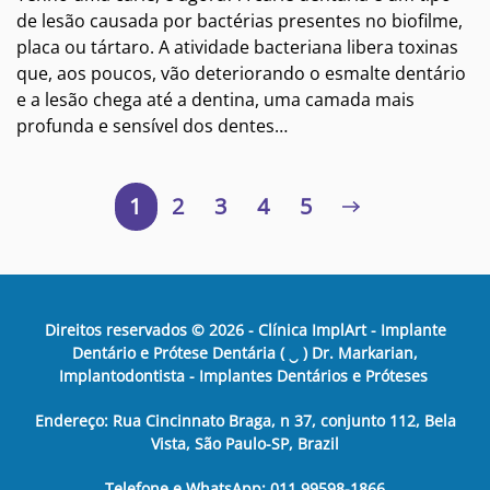
de lesão causada por bactérias presentes no biofilme,
placa ou tártaro. A atividade bacteriana libera toxinas
que, aos poucos, vão deteriorando o esmalte dentário
e a lesão chega até a dentina, uma camada mais
profunda e sensível dos dentes…
1
2
3
4
5
Direitos reservados ©
2026
- Clínica ImplArt - Implante
Dentário e Prótese Dentária ( ‿ ) Dr. Markarian,
Implantodontista - Implantes Dentários e Próteses
Endereço: Rua Cincinnato Braga, n 37, conjunto 112, Bela
Vista, São Paulo-SP, Brazil
Telefone e WhatsApp: 011 99598-1866