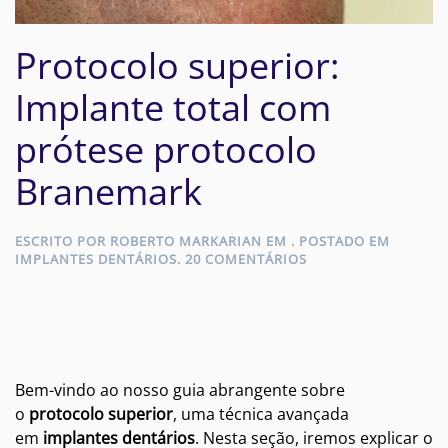
Protocolo superior:
Implante total com
prótese protocolo
Branemark
ESCRITO POR
ROBERTO MARKARIAN
EM
. POSTADO EM
EM
IMPLANTES DENTÁRIOS
.
20 COMENTÁRIOS
PROTOCOLO
SUPERIOR:
IMPLANTE
TOTAL
COM
PRÓTESE
PROTOCOLO
Bem-vindo ao nosso guia abrangente sobre
BRANEMARK
o
protocolo superior
, uma técnica avançada
em
implantes dentários
. Nesta seção, iremos explicar o