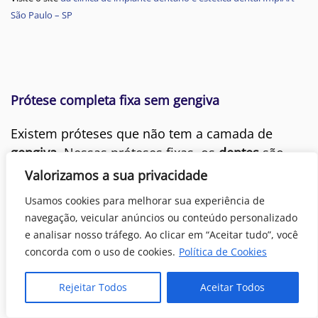
São Paulo – SP
Prótese completa fixa sem gengiva
Existem próteses que não tem a camada de
gengiva
. Nessas próteses fixas, os
dentes
são
esculpidos individualmente. O resultado estético
Valorizamos a sua privacidade
na maioria das vezes é certamente superior e a
Usamos cookies para melhorar sua experiência de
estética é mais natural.
navegação, veicular anúncios ou conteúdo personalizado
e analisar nosso tráfego. Ao clicar em “Aceitar tudo”, você
Para fazer a
prótese sem gengiva
, temos uma
concorda com o uso de cookies.
Política de Cookies
camada de estrutura metálica de reforço. Sobre
ela podem ser aplicados um Cerômero (prótese
Rejeitar Todos
Aceitar Todos
metaloplástica) ou então uma
cerâmica
(prótese