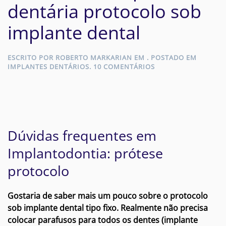
dentária protocolo sob
implante dental
ESCRITO POR
ROBERTO MARKARIAN
EM
. POSTADO EM
EM
IMPLANTES DENTÁRIOS
.
10 COMENTÁRIOS
DÚVIDAS
SOBRE
PRÓTESE
DENTÁRIA
PROTOCOLO
SOB
IMPLANTE
Dúvidas frequentes em
DENTAL
Implantodontia: prótese
protocolo
Gostaria de saber mais um pouco sobre o protocolo
sob implante dental tipo fixo. Realmente não precisa
colocar parafusos para todos os dentes (implante