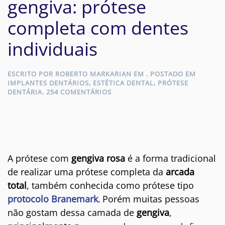
gengiva: prótese
completa com dentes
individuais
ESCRITO POR
ROBERTO MARKARIAN
EM
. POSTADO EM
IMPLANTES DENTÁRIOS
,
ESTÉTICA DENTAL
,
PRÓTESE
EM
DENTÁRIA
.
254 COMENTÁRIOS
IMPLANTE
TOTAL
SEM
GENGIVA:
PRÓTESE
COMPLETA
COM
A prótese com
gengiva rosa
é a forma tradicional
DENTES
de realizar uma prótese completa da
arcada
INDIVIDUAIS
total
, também conhecida como prótese tipo
protocolo Branemark
.
Porém muitas pessoas
não gostam dessa camada de
gengiva
,