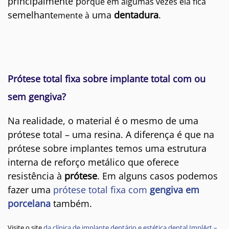
principalmente p
orque em algumas vezes ela fica
semelhant
uma
dentadura
.
emente à
Prótese total fixa sobre implante total com ou
sem gengiva?
Na realidade, o material é o mesmo de uma
prótese total – uma resina. A diferença é que na
prótese sobre implantes temos uma estrutura
interna de reforço metálico que oferece
resistência à
prótese
. Em alguns casos podemos
fazer uma
prótese total fixa com
gengiva em
porcelana
também.
Visite o site
da clínica de implante dentário e estética dental ImplArt –