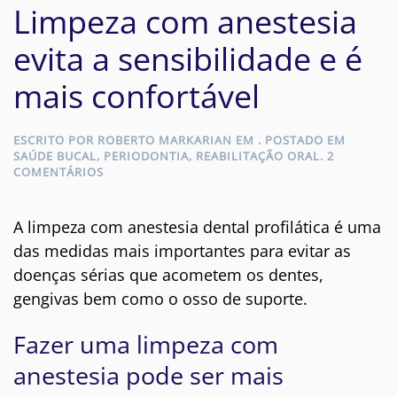
Limpeza com anestesia
evita a sensibilidade e é
mais confortável
ESCRITO POR
ROBERTO MARKARIAN
EM
. POSTADO EM
SAÚDE BUCAL
,
PERIODONTIA
,
REABILITAÇÃO ORAL
.
2
EM
COMENTÁRIOS
LIMPEZA
COM
ANESTESIA
A limpeza com anestesia dental profilática é uma
EVITA
das medidas mais importantes para evitar as
A
SENSIBILIDADE
doenças sérias que acometem os dentes,
E
gengivas bem como o osso de suporte.
É
MAIS
CONFORTÁVEL
Fazer uma limpeza com
anestesia pode ser mais