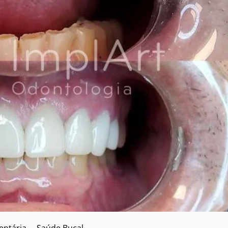
entária
Saúde Bucal