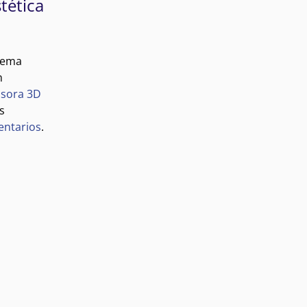
tética
tema
m
sora 3D
s
entarios
.