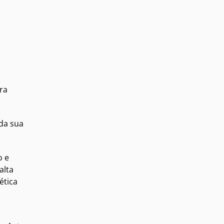
ra
da sua
o e
alta
ética