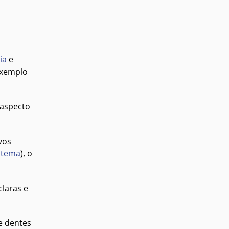
ia
e
exemplo
 aspecto
vos
stema
), o
claras e
e dentes