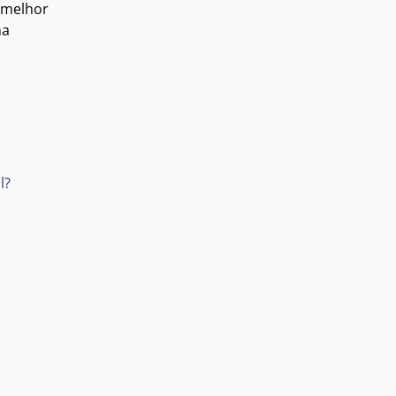
 melhor
ma
l?