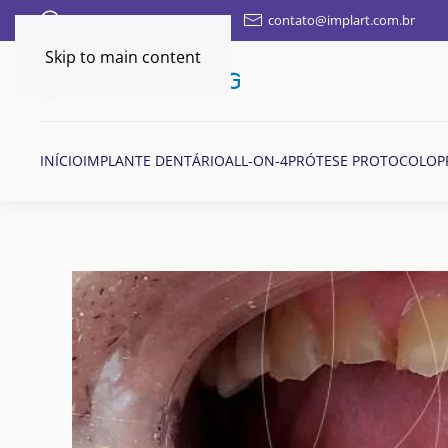
FALE AQUI POR WHATSAPP
contato@implart.com.br
Skip to main content
INÍCIO
IMPLANTE DENTÁRIO
ALL-ON-4
PRÓTESE PROTOCOLO
P