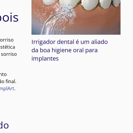
pois
orriso
Irrigador dental é um aliado
stética
da boa higiene oral para
 sorriso
implantes
nto
o final.
ImplArt
.
do