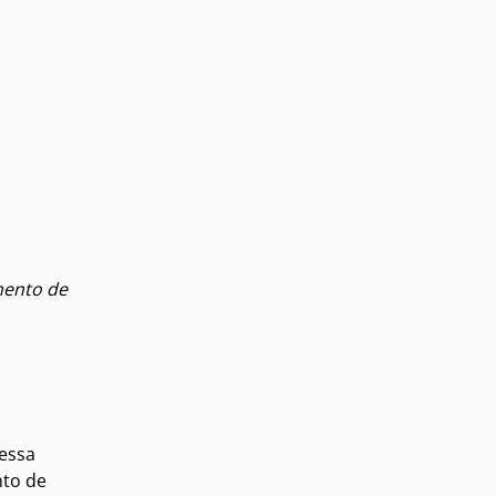
mento de
Dessa
nto de