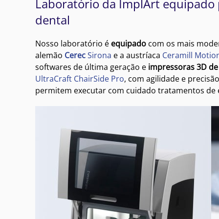
Laboratório da ImplArt equipado 
dental
Nosso laboratório é
equipado
com os mais moder
alemão
Cerec
Sirona
e a austríaca
Ceramill Motio
softwares de última geração e
impressoras 3D de
UltraCraft ChairSide Pro
, com agilidade e precis
permitem executar com cuidado tratamentos de e