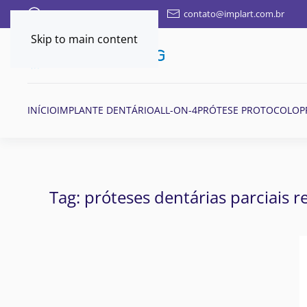
FALE AQUI POR WHATSAPP
contato@implart.com.br
Skip to main content
INÍCIO
IMPLANTE DENTÁRIO
ALL-ON-4
PRÓTESE PROTOCOLO
P
Tag:
próteses dentárias parciais 