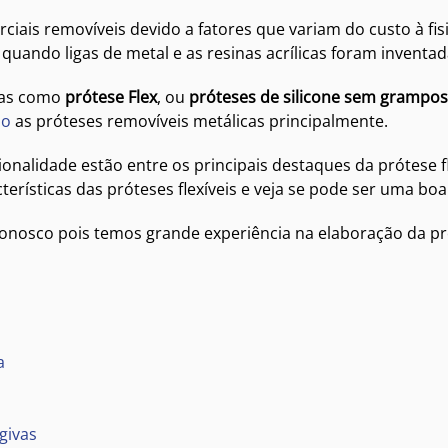
iais removíveis devido a fatores que variam do custo à fisi
uando ligas de metal e as resinas acrílicas foram inventad
das como
prótese Flex
, ou
próteses de silicone sem grampos
ão
as próteses removíveis metálicas principalmente.
cionalidade estão entre os principais destaques da prótese
cterísticas das próteses flexíveis e veja se pode ser uma b
nosco pois temos grande experiência na elaboração da próte
a
givas