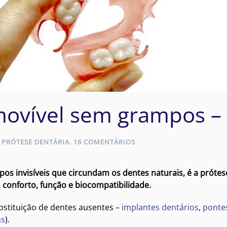
emovível sem grampos – 
EM
M
PRÓTESE DENTÁRIA
.
16 COMENTÁRIOS
PRÓTESE
FLEXÍVEL
REMOVÍVEL
mpos invisíveis que circundam os dentes naturais, é a prótese
SEM
 conforto, função e biocompatibilidade.
GRAMPOS
–
FLEX
bstituição de dentes ausentes –
implantes dentários
,
pontes
as
).