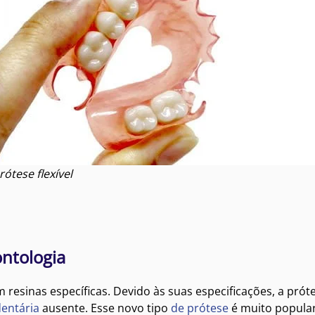
rótese flexível
ontologia
 resinas específicas. Devido às suas especificações, a pró
dentária
ausente. Esse novo tipo
de prótese
é muito popular