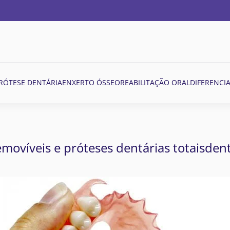
RÓTESE DENTÁRIA
ENXERTO ÓSSEO
REABILITAÇÃO ORAL
DIFERENCIA
removíveis e próteses dentárias totaisde