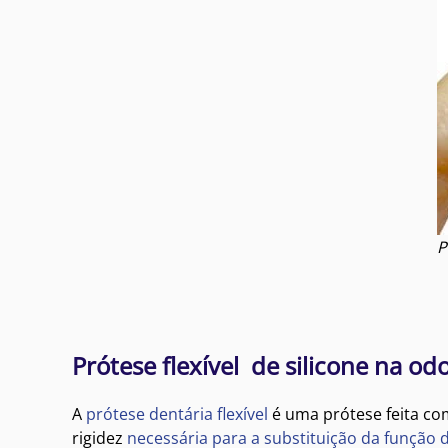
P
Prótese flexível de silicone na od
A
prótese dentária flexível
é uma prótese feita com
rigidez
necessária para a substituição da função 