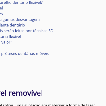
elho dentário flexível?
el
es
m algumas desvantagens
lante dentário
s serão feitas por técnicas 3D
ria flexível
 valor?
r próteses dentárias móveis
vel removív
el
l sofreu uma evolução em materiais e forma de fazer.