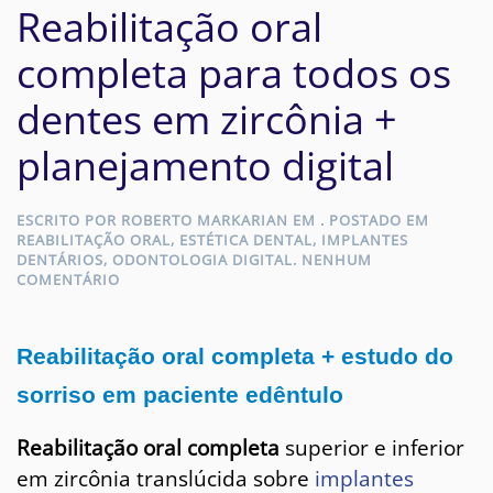
Reabilitação oral
completa para todos os
dentes em zircônia +
planejamento digital
ESCRITO POR
ROBERTO MARKARIAN
EM
. POSTADO EM
REABILITAÇÃO ORAL
,
ESTÉTICA DENTAL
,
IMPLANTES
DENTÁRIOS
,
ODONTOLOGIA DIGITAL
.
NENHUM
EM
COMENTÁRIO
REABILITAÇÃO
ORAL
COMPLETA
Reabilitação oral completa + estudo do
PARA
TODOS
sorriso em paciente edêntulo
OS
DENTES
EM
Reabilitação oral completa
superior e inferior
ZIRCÔNIA
em zircônia translúcida sobre
implantes
+