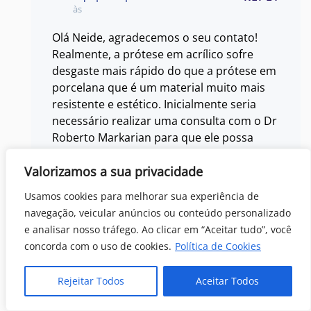
às
Olá Neide, agradecemos o seu contato!
Realmente, a prótese em acrílico sofre
desgaste mais rápido do que a prótese em
porcelana que é um material muito mais
resistente e estético. Inicialmente seria
necessário realizar uma consulta com o Dr
Roberto Markarian para que ele possa
avaliar as condições gerais dos seus
dentes e implantes. A quantidade de
Valorizamos a sua privacidade
implantes que você recebeu é muito boa,
Usamos cookies para melhorar sua experiência de
então acreditamentos que já na primeira
navegação, veicular anúncios ou conteúdo personalizado
consulta será possível realizar um
e analisar nosso tráfego. Ao clicar em “Aceitar tudo”, você
planejamento completo para troca da sua
concorda com o uso de cookies.
Política de Cookies
prótese. Para sua comodidade, possuímos
um centro radiológico e laboratório de
Rejeitar Todos
Aceitar Todos
prótese digital próprios. Você pode
agendar a sua consulta pelo telefone (11)