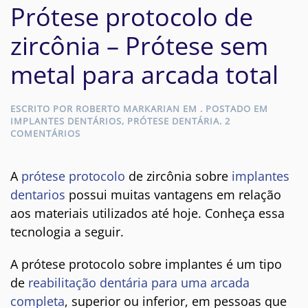
Prótese protocolo de
zircônia – Prótese sem
metal para arcada total
ESCRITO POR
ROBERTO MARKARIAN
EM
. POSTADO EM
IMPLANTES DENTÁRIOS
,
PRÓTESE DENTÁRIA
.
2
EM
COMENTÁRIOS
PRÓTESE
PROTOCOLO
DE
A
prótese protocolo
de zircônia sobre
implantes
ZIRCÔNIA
dentarios
possui muitas vantagens em relação
–
PRÓTESE
aos materiais utilizados até hoje. Conheça essa
SEM
tecnologia a seguir.
METAL
PARA
ARCADA
A prótese protocolo sobre implantes é um tipo
TOTAL
de
reabilitação dentária para uma arcada
completa
, superior ou inferior, em pessoas que