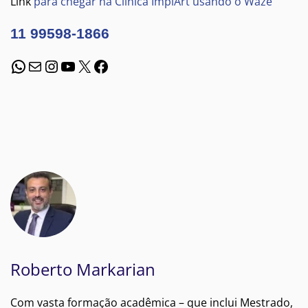
Link
para chegar na Clínica ImplArt usando o Waze
11 99598-1866
WhatsApp
E-mail
Instagram
Youtube
X
Facebook
Roberto Markarian
Com vasta formação acadêmica – que inclui Mestrado,