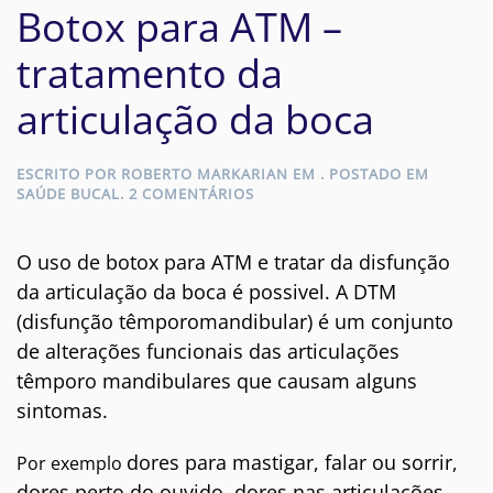
Botox para ATM –
tratamento da
articulação da boca
ESCRITO POR
ROBERTO MARKARIAN
EM
. POSTADO EM
EM
SAÚDE BUCAL
.
2 COMENTÁRIOS
BOTOX
PARA
ATM
O uso de botox para ATM e tratar da disfunção
–
da articulação da boca é possivel. A DTM
TRATAMENTO
DA
(disfunção têmporomandibular) é um conjunto
ARTICULAÇÃO
de alterações funcionais das articulações
DA
BOCA
têmporo mandibulares que causam alguns
sintomas.
dores para mastigar, falar ou sorrir,
Por exemplo
dores perto do ouvido, dores nas articulações