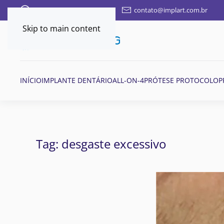
FALE AQUI POR WHATSAPP
contato@implart.com.br
Skip to main content
INÍCIO
IMPLANTE DENTÁRIO
ALL-ON-4
PRÓTESE PROTOCOLO
P
Tag:
desgaste excessivo