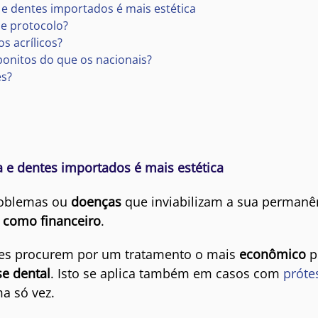
 e dentes importados é mais estética
se protocolo?
s acrílicos?
bonitos do que os nacionais?
es?
 e dentes importados é mais estética
oblemas ou
doenças
que inviabilizam a sua permanê
 como financeiro
.
es procurem por um tratamento o mais
econômico
p
se dental
. Isto se aplica também em casos com
próte
a só vez.