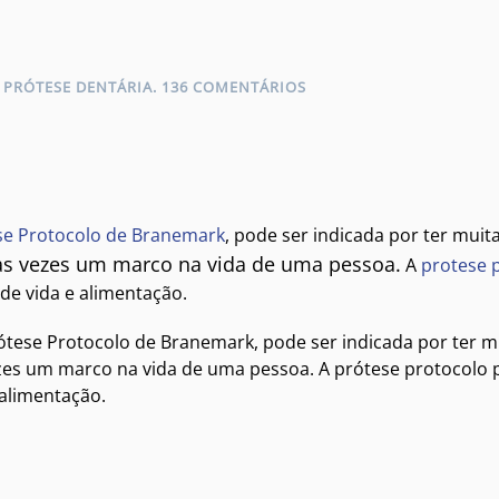
EM
M
PRÓTESE DENTÁRIA
.
136 COMENTÁRIOS
PRÓTESE
PROTOCOLO
|
GENGIVA
CARACTERIZADA
E
DENTES
se Protocolo de Branemark
, pode ser indicada por ter mui
IMPORTADOS
s vezes um marco na vida de uma pessoa.
A
protese 
de vida e alimentação.
ese Protocolo de Branemark, pode ser indicada por ter m
es um marco na vida de uma pessoa. A prótese protocolo p
alimentação.