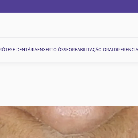
RÓTESE DENTÁRIA
ENXERTO ÓSSEO
REABILITAÇÃO ORAL
DIFERENCIA