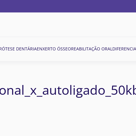
RÓTESE DENTÁRIA
ENXERTO ÓSSEO
REABILITAÇÃO ORAL
DIFERENCIA
onal_x_autoligado_50k