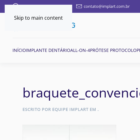
FALE AQUI POR WHATSAPP
contato@implart.com.br
Skip to main content
INÍCIO
IMPLANTE DENTÁRIO
ALL-ON-4
PRÓTESE PROTOCOLO
P
braquete_convenci
ESCRITO POR
EQUIPE IMPLART
EM
.