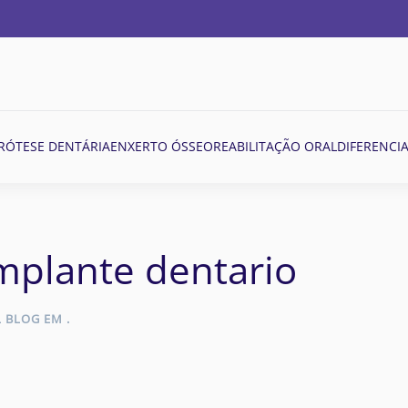
RÓTESE DENTÁRIA
ENXERTO ÓSSEO
REABILITAÇÃO ORAL
DIFERENCIA
mplante dentario
L BLOG
EM
.